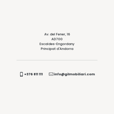
Av. del Fener, 16
AD700
Escaldes-Engordany
Principat d'Andorra
+376 811 111
info@gilmobiliari.com